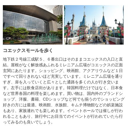
コエックスモールを歩く
地下鉄２号線三成駅５、６番出口はそのままコエックスの入口と直
結。屋根がなく解放感あふれるミレニアム広場がコエックスの正面
玄関にあたります。ショッピング、映画館、アクアリウムなど１日
ですべて回りきれないほど充実しています。ミレニアム広場を通り
すぎ、扉を入っていくと広々とした通路を多くの人が行き交いま
す。左手には飲食店街があります。韓国料理だけではなく、日本食
など世界各国の料理を楽しめます。買い物は、国内外のブランドシ
ョップ、洋服、書籍、CDショップなど何でも揃うのでショッピング
好きの方には最適。映画館、水族館、キムチ博物館などの娯楽施設
もあり、家族連れでも楽しめます。イベントホールでは催しが行わ
れることもあり、旅行中にお目当てのイベントが行われていたら行
ってみるのも良いでしょう。