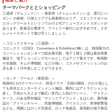
テーマパークととショッピング
三成洞（サムソンドン）～蚕室洞（チャムシルドン）は、漢江(ハン
ガン）の南側・江南エリアでも南東部のエリア。コエックスモール
とロッテワールドというソウルの２代アミューズメントスポットが
あります。飲食店が豊富で、ファミリー旅行におすすめです。２大
レジャースポットで遊び尽くしましょう。
＜コエックスモール（三成洞）＞
コエックス（COEX、Convention & Exhibitionの略）は、韓国最大の
コンベンションセンターで総合展示館。地下１階と２階は複合商業
施設で、地下ショッピングモールとしてはアジア最大です。映画館
や水族館、キムチ博物館、などが揃い、コスメやファッションのお
店も多く１日中楽しむことができます。
＜ロッテ・ワールド（蚕室洞）＞
韓国NO.1のテーマパーク。韓流ドラマ「天国の階段」のロケ地とし
ても有名なエンターテインメント施設。園内にはアトラクションも
多く、子供から大人まで幅広い世代に人気のマシーン、「アトラン
ティス」のある野外施設「マジックアイランド」をはじめ、屋内施
設の「アドベンチャー」、民族博物館、アイスリンク、実弾射撃場
なども。周囲にはロッテ百貨店、ロッテ免税店、蚕室駅の地下商店