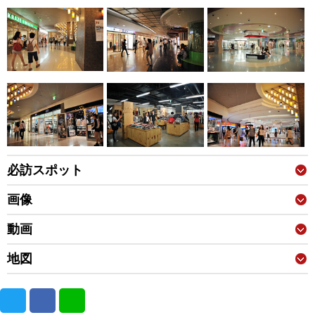
必訪スポット
画像
動画
地図