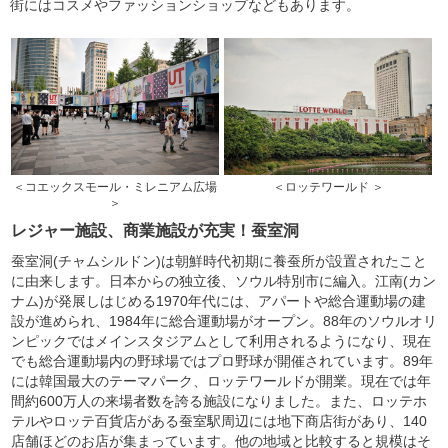
街にはコスメやファッションショップなどもあります。
＜コエックスモール・ミレニアム広場
＜ロッテワールド ＞
＞
レジャー施設、商業施設が充実！蚕室洞
蚕室洞(チャムシルドン)は朝鮮時代初期に養蚕所が設置されたこと
に由来します。日本からの独立後、ソウル特別市に編入。江南(カン
ナム)が発展しはじめる1970年代には、アパートや総合運動場の建
設が進められ、1984年に総合運動場がオープン。88年のソウルオリ
ンピックではメインスタジアムとして利用されるようになり、現在
でも総合運動場内の野球場ではプロ野球が開催されています。89年
には韓国最大のテーマパーク、ロッテワールドが開業。現在では年
間約600万人の来場者数を誇る施設になりました。また、ロッテホ
テルやロッテ百貨店がある蚕室駅周辺には地下商店街があり、140
店舗ほどのお店が集まっています。他の地域と比較すると規模はそ