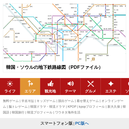
韓国・ソウルの地下鉄路線図（PDFファイル）
ライフ
エリア
観光地
テーマ
グルメ
エステ
ソ
無料ゲーム
|
무료게임
|
キッズゲーム
|
脱出ゲーム
|
着せ替えゲーム
|
オンラインゲー
ム
|
脳トレゲーム
|
韓国ドラマ・韓流ドラマ
|
KPOP
|
kpopプロフィール
|
新大久保
|
韓
国語
|
韓国旅行
|
韓流プロフィール
|
ワウネタ海外生活
スマートフォン版
PC版へ
|