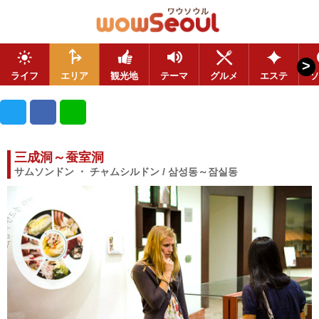
>
ライフ
エリア
観光地
テーマ
グルメ
エステ
ソ
三成洞～蚕室洞
サムソンドン ・ チャムシルドン / 삼성동～잠실동