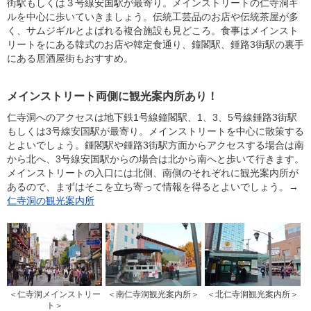
街駅もしくは３号線安国駅が最寄り。メインストリートの仁寺洞ギ
ルを中心に歩いていきましょう。伝統工芸品のお店や伝統茶屋が多
く、サムジギルとよばれる複合施設も見どころ。食事はメインスト
リートをにある韓式のお店や韓定食通り、鐘閣駅、鍾路3街駅の裏手
にある居酒屋街もおすすめ。
メインストリート両側に観光案内所あり！
仁寺洞へのアクセスは地下鉄1号線鐘閣駅、1、3、5号線鍾路3街駅
もしくは3号線安国駅が最寄り。メインストリートを中心に散策する
とよいでしょう。鍾閣駅や鍾路3街駅方面からアクセスする場合は南
から北へ、3号線安国駅からの場合は北から南へと歩いて行きます。
メインストリートの入口には北側、南側のそれぞれに観光案内所が
あるので、まずはそこを立ち寄って情報を得るとよいでしょう。→
仁寺洞の観光案内所
＜仁寺洞メインストリー
＜南仁寺洞観光案内所＞
＜北仁寺洞観光案内所＞
ト＞