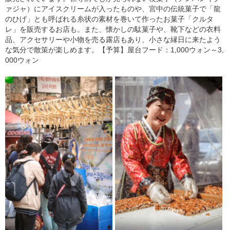
ァジャ）にアイスクリームが入ったものや、宮中の伝統菓子で「龍
のひげ」とも呼ばれる糸状の素材を巻いて作ったお菓子「クルタ
レ」を販売するお店も。また、懐かしの駄菓子や、靴下などの衣料
品、アクセサリーや小物を売る露店もあり、小さな縁日に来たよう
な気分で散策が楽しめます。【予算】屋台フード：1,000ウォン～3,
000ウォン