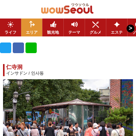
>
ライフ
エリア
観光地
テーマ
グルメ
エステ
ソ
仁寺洞
インサドン / 인사동