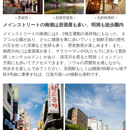
＜景福宮＞
＜昌徳宮後苑＞
＜北村韓屋村＞
メインストリートの南側は居酒屋も多い、明洞も徒歩圏内
メインストリートの南側には3．1独立運動の発祥地にもなった、タ
プコル公園があり、さらに鍾路を東に歩いていくと朝鮮王朝の歴代
の王を祀った宗廟など史跡も多く、歴史散策が楽しめます。また、
南西方向には居酒屋が多く、サラリーマンやOLたちでにぎわう貫鉄
洞（カンチョルドン）があり、清渓川を渡ると明洞（ミョンドン）
方面にも歩いてアクセスできます。ソウルの雰囲気を感じながら、
街歩きを楽しんでみてください。安国駅もしくは鍾路3街駅から地下
鉄3号線に乗車すれば、江南方面への移動も便利です。