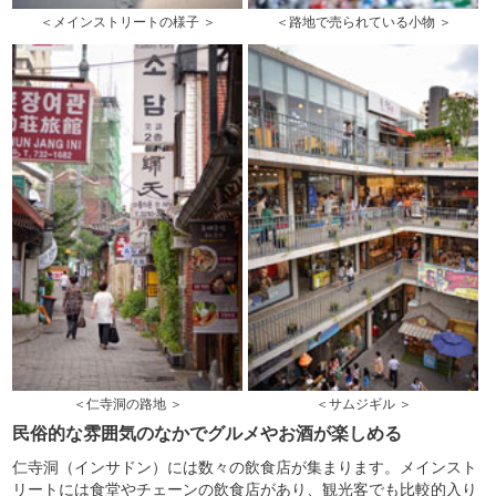
＜メインストリートの様子 ＞
＜路地で売られている小物 ＞
＜仁寺洞の路地 ＞
＜サムジギル ＞
民俗的な雰囲気のなかでグルメやお酒が楽しめる
仁寺洞（インサドン）には数々の飲食店が集まります。メインスト
リートには食堂やチェーンの飲食店があり、観光客でも比較的入り