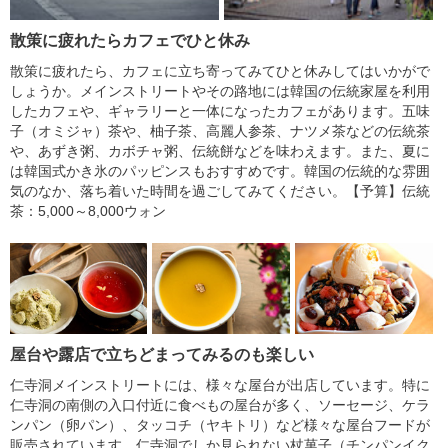
散策に疲れたらカフェでひと休み
散策に疲れたら、カフェに立ち寄ってみてひと休みしてはいかがで
しょうか。メインストリートやその路地には韓国の伝統家屋を利用
したカフェや、ギャラリーと一体になったカフェがあります。五味
子（オミジャ）茶や、柚子茶、高麗人参茶、ナツメ茶などの伝統茶
や、あずき粥、カボチャ粥、伝統餅などを味わえます。また、夏に
は韓国式かき氷のパッピンスもおすすめです。韓国の伝統的な雰囲
気のなか、落ち着いた時間を過ごしてみてください。【予算】伝統
茶：5,000～8,000ウォン
屋台や露店で立ちどまってみるのも楽しい
仁寺洞メインストリートには、様々な屋台が出店しています。特に
仁寺洞の南側の入口付近に食べもの屋台が多く、ソーセージ、ケラ
ンパン（卵パン）、タッコチ（ヤキトリ）など様々な屋台フードが
販売されています。仁寺洞でしか見られない杖菓子（チンパンイク