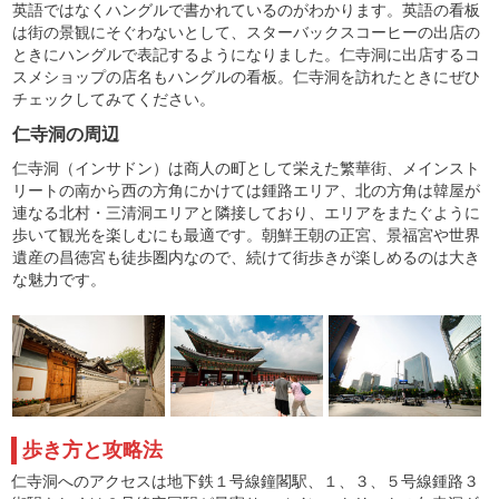
英語ではなくハングルで書かれているのがわかります。英語の看板
は街の景観にそぐわないとして、スターバックスコーヒーの出店の
ときにハングルで表記するようになりました。仁寺洞に出店するコ
スメショップの店名もハングルの看板。仁寺洞を訪れたときにぜひ
チェックしてみてください。
仁寺洞の周辺
仁寺洞（インサドン）は商人の町として栄えた繁華街、メインスト
リートの南から西の方角にかけては鍾路エリア、北の方角は韓屋が
連なる北村・三清洞エリアと隣接しており、エリアをまたぐように
歩いて観光を楽しむにも最適です。朝鮮王朝の正宮、景福宮や世界
遺産の昌徳宮も徒歩圏内なので、続けて街歩きが楽しめるのは大き
な魅力です。
歩き方と攻略法
仁寺洞へのアクセスは地下鉄１号線鐘閣駅、１、３、５号線鍾路３