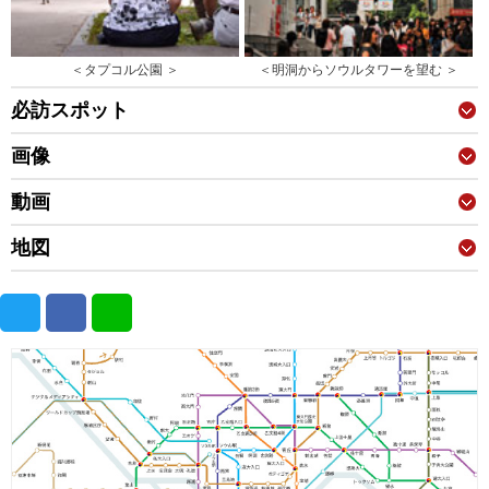
＜タプコル公園 ＞
＜明洞からソウルタワーを望む ＞
必訪スポット
画像
動画
地図