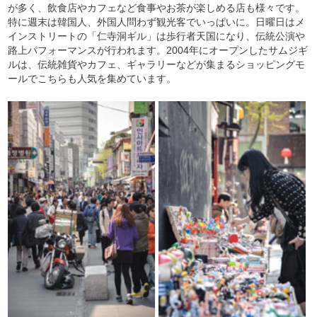
が多く、飲食店やカフェなど食事やお茶が楽しめる店も様々です。
特に週末は韓国人、外国人問わず観光客でいっぱいに。日曜日はメ
インストリートの「仁寺洞ギル」は歩行者天国になり、伝統公演や
路上パフォーマンスが行われます。2004年にオープンしたサムジギ
ルは、伝統雑貨やカフェ、ギャラリーなどが集まるショッピングモ
ールでこちらも人気を集めています。