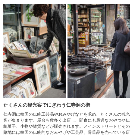
たくさんの観光客でにぎわう仁寺洞の街
仁寺洞は韓国の伝統工芸品やおみやげなどを求め、たくさんの観光
客が集まります。屋台も数多く出店し、間食にも最適なおやつや伝
統菓子、小物や雑貨などが販売されます。メインストリートとその
路地には韓国の伝統的なおみやげや工芸品、骨董品を売っている店