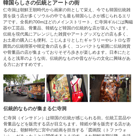
韓国らしさの伝統とアートの街
仁寺洞は朝鮮王朝時代から画家の街として栄え、今でも韓国伝統雑
貨を扱う店が多くソウルの中でも最も韓国らしさが感じられるエリ
アです。全長約700mほどのメインストリート、仁寺洞ギルには陶磁
器や工芸品、骨董品、韓紙など韓国の伝統的な店が並んでいます。
伝統を現代風にアレンジした雑貨やアートグッズなどの店も多く、
お土産の購入にも便利。こじんまりとしたギャラリーやレトロな雰
囲気の伝統喫茶や韓定食の店も多く、コンパクトな範囲に伝統雑貨
や骨董品の店が集まっておりそぞろ歩きが楽しめます。日本にたと
えると浅草のような街。伝統的なものや昔ながらの文化に興味があ
る方におすすめです。
伝統的なものが集まる仁寺洞
仁寺洞（インサドン）は韓国の伝統が感じられる街。伝統工芸品や
骨董品などを販売する店が目立ちます。韓紙や筆を販売する店があ
るのは、朝鮮時代に宮中の絵画を担当する「図画院（トファウォ