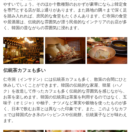
やすいでしょう。そのほか十数種類のおかずが豪華にならぶ韓定食
を専門とする店が並ぶ通りがあります。また路地の隅々まで深く足
を踏み入れれば、庶民的な食堂もたくさんあります。仁寺洞の食堂
や居酒屋は、伝統的な雰囲気が漂う民俗的なインテリアのお店が多
く、韓国の昔ながらの雰囲気に浸れます。
伝統茶カフェも多い
仁寺洞（インサドン）には伝統茶カフェも多く、散策の合間にひと
休みしていくことができます。韓国の伝統的な家屋、韓屋（ハノ
ク）を改造して作ったカフェも多く伝統的な雰囲気を感じながら、
お茶を楽しめます。韓国の伝統茶は茶葉を利用するのではなく、五
味子（オミジャ）や柚子、ナツメなど果実や穀物を使ったものが多
く、日本で飲むお茶とは異なった印象です。また、このようなカフ
ェでは韓国式かき氷のパッピンスや伝統餅、伝統菓子などが味わえ
ます。