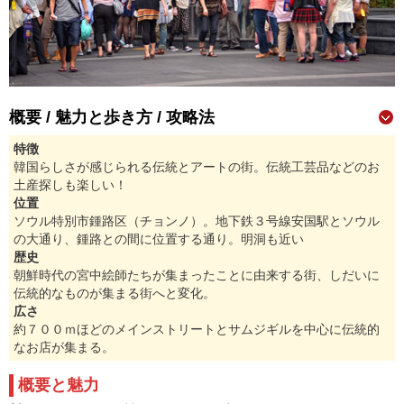
概要 / 魅力と歩き方 / 攻略法
特徴
韓国らしさが感じられる伝統とアートの街。伝統工芸品などのお
土産探しも楽しい！
位置
ソウル特別市鍾路区（チョンノ）。地下鉄３号線安国駅とソウル
の大通り、鍾路との間に位置する通り。明洞も近い
歴史
朝鮮時代の宮中絵師たちが集まったことに由来する街、しだいに
伝統的なものが集まる街へと変化。
広さ
約７００ｍほどのメインストリートとサムジギルを中心に伝統的
なお店が集まる。
概要と魅力